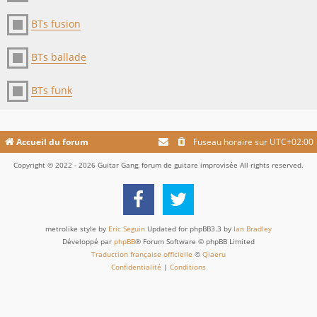
BTs fusion
BTs ballade
BTs funk
Accueil du forum
Fuseau horaire sur
UTC+02:00
Copyright © 2022 - 2026 Guitar Gang, forum de guitare improvisée All rights reserved.
metrolike style by
Eric Seguin
Updated for phpBB3.3 by
Ian Bradley
Développé par
phpBB
® Forum Software © phpBB Limited
Traduction française officielle
©
Qiaeru
Confidentialité
|
Conditions