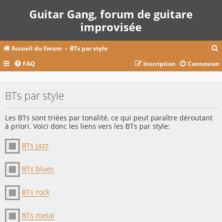
Guitar Gang, forum de guitare
improvisée
Accueil du forum
BTs par style
FAQ
Inscription
Connexion
c
BTs par style
r
Les BTs sont triées par tonalité, ce qui peut paraître déroutant
c
à priori. Voici donc les liens vers les BTs par style:
BTs jazz
r
BTs blues
BTs rock
BTs metal