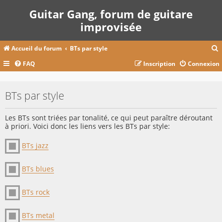
Guitar Gang, forum de guitare
improvisée
Accueil du forum
BTs par style
FAQ
Inscription
Connexion
c
BTs par style
r
Les BTs sont triées par tonalité, ce qui peut paraître déroutant
c
à priori. Voici donc les liens vers les BTs par style:
BTs jazz
r
BTs blues
BTs rock
BTs metal