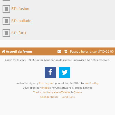
BTs fusion
BTs ballade
BTs funk
Accueil du forum
Fuseau horaire sur
UTC+02:00
Copyright © 2022 - 2026 Guitar Gang, forum de guitare improvisée All rights reserved.
metrolike style by
Eric Seguin
Updated for phpBB3.3 by
Ian Bradley
Développé par
phpBB
® Forum Software © phpBB Limited
Traduction française officielle
©
Qiaeru
Confidentialité
|
Conditions