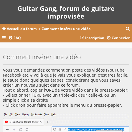
Guitar Gang, forum de guitare
improvisée
Accueil du forum
Comment insérer une vidéo
FAQ
Inscription
Connexion
c
Comment insérer une vidéo
r
Vous vous demandez comment on poste des vidéos (YouTube,
c
Facebook etc.)? Voilà que je vais vous expliquer, c'est très facile,
je saute donc quelques étapes, considérant que vous savez
créer un nouveau sujet dans ce forum.
Tout d'abord, copier l'URL de votre vidéo dans le presse-papier:
- Sélectionner l'URL avec un triple-click sur celle-ci, ou un
r
simple click à sa droite
- Click droit pour faire apparaître le menu du presse-papier.