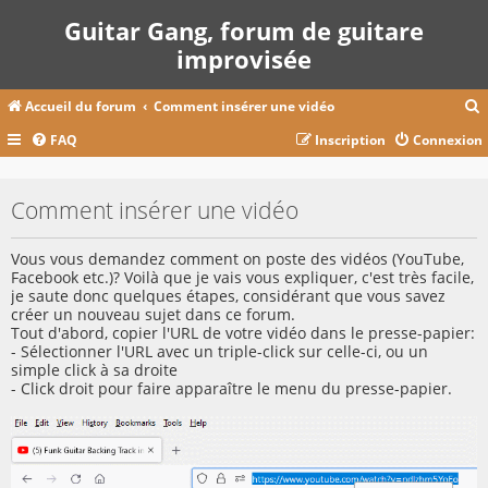
Guitar Gang, forum de guitare
improvisée
Accueil du forum
Comment insérer une vidéo
FAQ
Inscription
Connexion
c
Comment insérer une vidéo
r
Vous vous demandez comment on poste des vidéos (YouTube,
c
Facebook etc.)? Voilà que je vais vous expliquer, c'est très facile,
je saute donc quelques étapes, considérant que vous savez
créer un nouveau sujet dans ce forum.
Tout d'abord, copier l'URL de votre vidéo dans le presse-papier:
- Sélectionner l'URL avec un triple-click sur celle-ci, ou un
r
simple click à sa droite
- Click droit pour faire apparaître le menu du presse-papier.