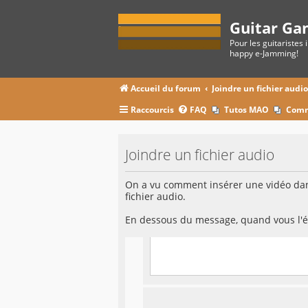
Guitar Ga
Pour les guitaristes 
happy e-Jamming!
Accueil du forum
Joindre un fichier audi
Raccourcis
FAQ
Tutos MAO
Comm
Joindre un fichier audio
On a vu comment insérer une vidéo dans
fichier audio.
En dessous du message, quand vous l'éc