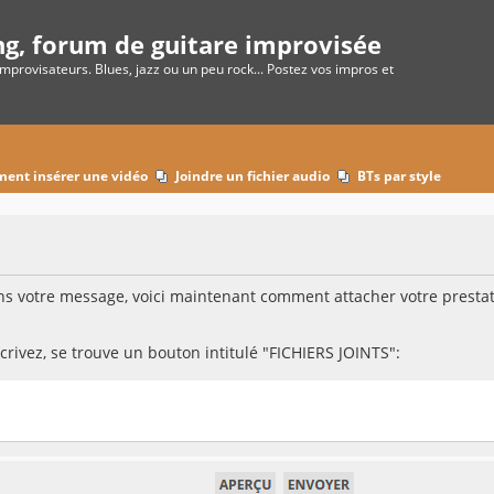
ng, forum de guitare improvisée
improvisateurs. Blues, jazz ou un peu rock... Postez vos impros et
o
ent insérer une vidéo
Joindre un fichier audio
BTs par style
 votre message, voici maintenant comment attacher votre prestati
rivez, se trouve un bouton intitulé "FICHIERS JOINTS":