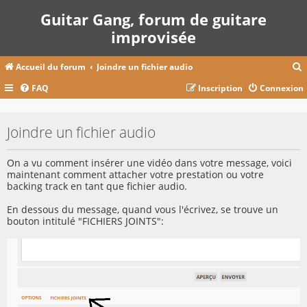
Guitar Gang, forum de guitare
improvisée
Accueil du forum
Joindre un fichier audio
FAQ
Inscription
Connexion
c
Joindre un fichier audio
r
On a vu comment insérer une vidéo dans votre message, voici
c
maintenant comment attacher votre prestation ou votre
backing track en tant que fichier audio.
En dessous du message, quand vous l'écrivez, se trouve un
bouton intitulé "FICHIERS JOINTS":
r