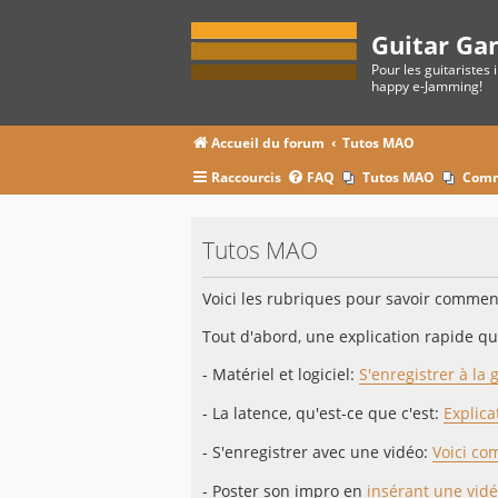
Guitar Ga
Pour les guitaristes 
happy e-Jamming!
Accueil du forum
Tutos MAO
Raccourcis
FAQ
Tutos MAO
Comm
Tutos MAO
Voici les rubriques pour savoir comment 
Tout d'abord, une explication rapide qui
- Matériel et logiciel:
S'enregistrer à la 
- La latence, qu'est-ce que c'est:
Explica
- S'enregistrer avec une vidéo:
Voici co
- Poster son impro en
insérant une vidé