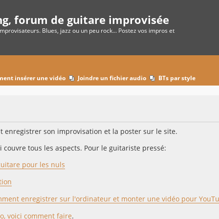
ng, forum de guitare improvisée
improvisateurs. Blues, jazz ou un peu rock... Postez vos impros et
ent insérer une vidéo
Joindre un fichier audio
BTs par style
enregistrer son improvisation et la poster sur le site.
 couvre tous les aspects. Pour le guitariste pressé:
guitare pour les nuls
tion
mment enregistrer sur l'ordinateur et monter une vidéo pour YouT
o, voici comment faire
.