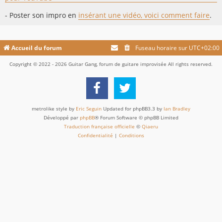
- Poster son impro en
insérant une vidéo, voici comment faire
.
Accueil du forum
Fuseau horaire sur
UTC+02:00
Copyright © 2022 - 2026 Guitar Gang, forum de guitare improvisée All rights reserved.
metrolike style by
Eric Seguin
Updated for phpBB3.3 by
Ian Bradley
Développé par
phpBB
® Forum Software © phpBB Limited
Traduction française officielle
©
Qiaeru
Confidentialité
|
Conditions