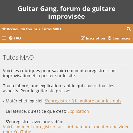
Guitar Gang, forum de guitare
improvisée
Accueil du forum
Tutos MAO
FAQ
Inscription
Connexion
c
Tutos MAO
r
Voici les rubriques pour savoir comment enregistrer son
c
improvisation et la poster sur le site.
Tout d'abord, une explication rapide qui couvre tous les
aspects. Pour le guitariste pressé:
r
- Matériel et logiciel:
S'enregistrer à la guitare pour les nuls
- La latence, qu'est-ce que c'est:
Explication
- S'enregistrer avec une vidéo:
Voici comment enregistrer sur l'ordinateur et monter une vidéo
pour YouTube