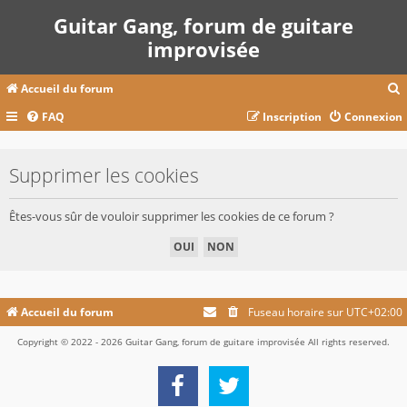
Guitar Gang, forum de guitare
improvisée
Accueil du forum
FAQ
Inscription
Connexion
c
Supprimer les cookies
r
Êtes-vous sûr de vouloir supprimer les cookies de ce forum ?
c
r
Accueil du forum
Fuseau horaire sur
UTC+02:00
Copyright © 2022 - 2026 Guitar Gang, forum de guitare improvisée All rights reserved.