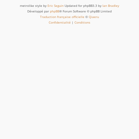
metrolike style by
Eric Seguin
Updated for phpBB3.3 by
Ian Bradley
Développé par
phpBB
® Forum Software © phpBB Limited
Traduction française officielle
©
Qiaeru
Confidentialité
|
Conditions