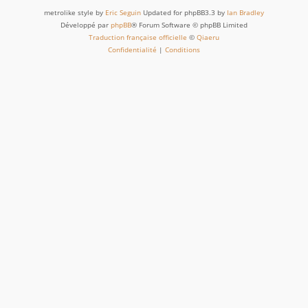
metrolike style by
Eric Seguin
Updated for phpBB3.3 by
Ian Bradley
Développé par
phpBB
® Forum Software © phpBB Limited
Traduction française officielle
©
Qiaeru
Confidentialité
|
Conditions