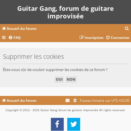
Guitar Gang, forum de guitare
improvisée
Accueil du forum
FAQ
Inscription
Connexion
c
Supprimer les cookies
r
Êtes-vous sûr de vouloir supprimer les cookies de ce forum ?
c
r
Accueil du forum
Fuseau horaire sur
UTC+02:00
Copyright © 2022 - 2026 Guitar Gang, forum de guitare improvisée All rights reserved.