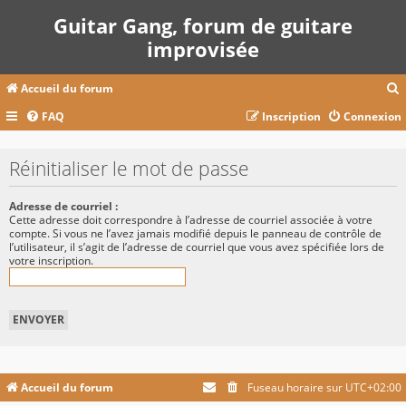
Guitar Gang, forum de guitare
improvisée
Accueil du forum
FAQ
Inscription
Connexion
c
Réinitialiser le mot de passe
r
Adresse de courriel :
Cette adresse doit correspondre à l’adresse de courriel associée à votre
c
compte. Si vous ne l’avez jamais modifié depuis le panneau de contrôle de
l’utilisateur, il s’agit de l’adresse de courriel que vous avez spécifiée lors de
votre inscription.
r
Accueil du forum
Fuseau horaire sur
UTC+02:00