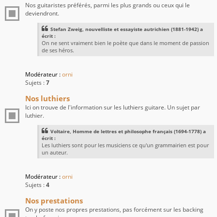
Nos guitaristes préférés, parmi les plus grands ou ceux qui le
deviendront.
Stefan Zweig, nouvelliste et essayiste autrichien (1881-1942) a
écrit :
On ne sent vraiment bien le poète que dans le moment de passion
de ses héros.
Modérateur :
orni
Sujets :
7
Nos luthiers
Ici on trouve de l'information sur les luthiers guitare. Un sujet par
luthier.
Voltaire, Homme de lettres et philosophe français (1694-1778) a
écrit :
Les luthiers sont pour les musiciens ce qu'un grammairien est pour
un auteur.
Modérateur :
orni
Sujets :
4
Nos prestations
On y poste nos propres prestations, pas forcément sur les backing