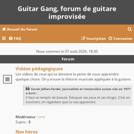
Guitar Gang, forum de guitare
improvisée
Accueil du forum
FAQ
Inscription
Connexion
c
Nous sommes le 07 août 2026, 18:30
Forum
r
Vidéos pédagogiques
Les vidéos de ceux qui se donnent la peine de nous apprendre
c
quelque chose. On y trouve la théorie musicale appliquée à la guitare.
Sarah Jollien-Fardel, journaliste et romancière suisse née en 1971
a écrit :
Il faut se remplir de beauté. Éduquer ses yeux et ses doigts. C’est en
r
touchant, en regardant que tu vas apprendre.
Modérateur :
orni
Sujets :
3
Nos héros