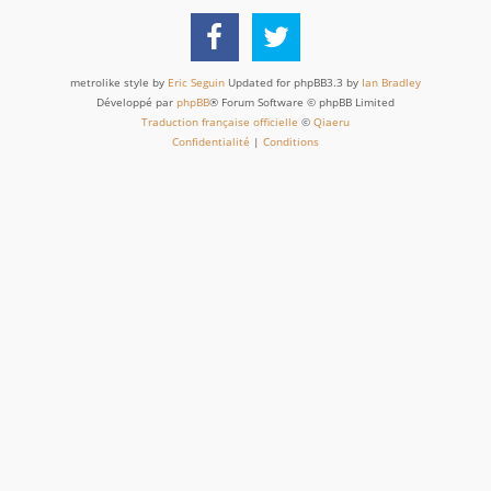
metrolike style by
Eric Seguin
Updated for phpBB3.3 by
Ian Bradley
Développé par
phpBB
® Forum Software © phpBB Limited
Traduction française officielle
©
Qiaeru
Confidentialité
|
Conditions