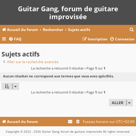
Guitar Gang, forum de guitare
improvisée
Accueil du forum
Rechercher
Sujets actifs
FAQ
Inscription
Connexion
c
Sujets actifs
Aller sur la recherche avancée
La recherche a retourné 0 résultat • Page
1
sur
1
r
Aucun résultat ne correspond aux termes que vous avez spécifiés.
c
La recherche a retourné 0 résultat • Page
1
sur
1
r
ALLER
Accueil du forum
Fuseau horaire sur
UTC+02:00
Copyright © 2022 - 2026 Guitar Gang, forum de guitare improvisée All rights reserved.