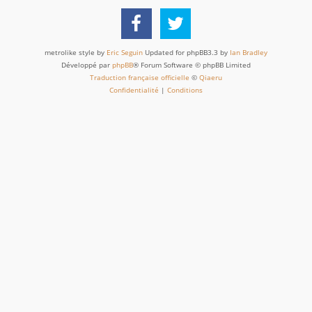
metrolike style by
Eric Seguin
Updated for phpBB3.3 by
Ian Bradley
Développé par
phpBB
® Forum Software © phpBB Limited
Traduction française officielle
©
Qiaeru
Confidentialité
|
Conditions