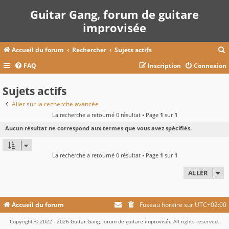
Guitar Gang, forum de guitare
improvisée
Accueil du forum
Rechercher
Sujets actifs
FAQ
Inscription
Connexion
c
Sujets actifs
Aller sur la recherche avancée
La recherche a retourné 0 résultat • Page
1
sur
1
r
Aucun résultat ne correspond aux termes que vous avez spécifiés.
c
La recherche a retourné 0 résultat • Page
1
sur
1
r
ALLER
Accueil du forum
Fuseau horaire sur
UTC+02:00
Copyright © 2022 - 2026 Guitar Gang, forum de guitare improvisée All rights reserved.