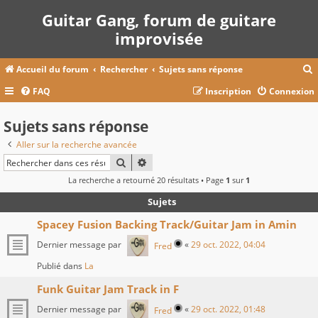
Guitar Gang, forum de guitare
improvisée
Accueil du forum
Rechercher
Sujets sans réponse
FAQ
Inscription
Connexion
c
Sujets sans réponse
Aller sur la recherche avancée
r
RECHERCHER
RECHERCHE AVANCÉE
c
La recherche a retourné 20 résultats • Page
1
sur
1
Sujets
Spacey Fusion Backing Track/Guitar Jam in Amin
r
Dernier message par
«
29 oct. 2022, 04:04
Fred
Publié dans
La
Funk Guitar Jam Track in F
Dernier message par
«
29 oct. 2022, 01:48
Fred