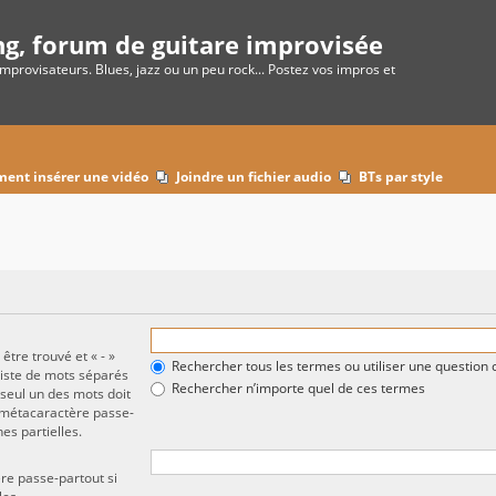
ng, forum de guitare improvisée
improvisateurs. Blues, jazz ou un peu rock... Postez vos impros et
ent insérer une vidéo
Joindre un fichier audio
BTs par style
être trouvé et « - »
Rechercher tous les termes ou utiliser une questio
liste de mots séparés
Rechercher n’importe quel de ces termes
 seul un des mots doit
e métacaractère passe-
es partielles.
re passe-partout si