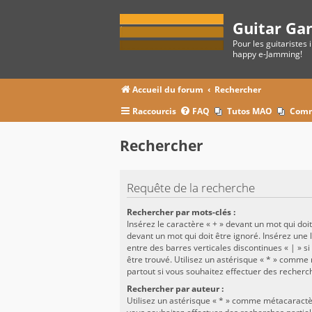
Guitar Ga
Pour les guitaristes 
happy e-Jamming!
Accueil du forum
Rechercher
Raccourcis
FAQ
Tutos MAO
Comm
Rechercher
Requête de la recherche
Rechercher par mots-clés :
Insérez le caractère « + » devant un mot qui doit 
devant un mot qui doit être ignoré. Insérez une 
entre des barres verticales discontinues « | » si
être trouvé. Utilisez un astérisque « * » comm
partout si vous souhaitez effectuer des recherch
Rechercher par auteur :
Utilisez un astérisque « * » comme métacaractè