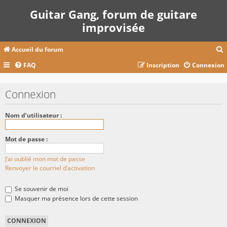
Guitar Gang, forum de guitare
improvisée
Accueil du forum
FAQ
Inscription
Connexion
c
Connexion
r
Nom d’utilisateur :
c
Mot de passe :
J’ai oublié mon mot de passe
r
Renvoyer le courriel d’activation
Se souvenir de moi
Masquer ma présence lors de cette session