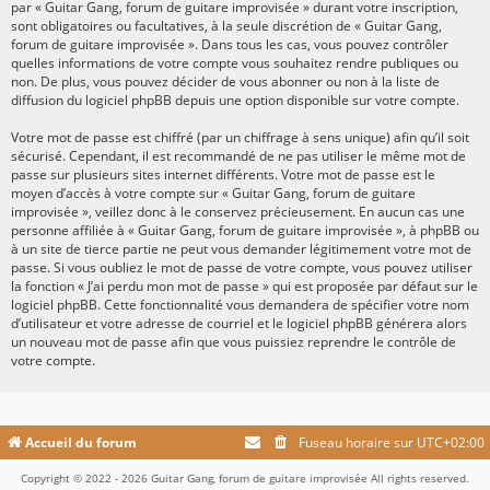
par « Guitar Gang, forum de guitare improvisée » durant votre inscription,
sont obligatoires ou facultatives, à la seule discrétion de « Guitar Gang,
forum de guitare improvisée ». Dans tous les cas, vous pouvez contrôler
quelles informations de votre compte vous souhaitez rendre publiques ou
non. De plus, vous pouvez décider de vous abonner ou non à la liste de
diffusion du logiciel phpBB depuis une option disponible sur votre compte.
Votre mot de passe est chiffré (par un chiffrage à sens unique) afin qu’il soit
sécurisé. Cependant, il est recommandé de ne pas utiliser le même mot de
passe sur plusieurs sites internet différents. Votre mot de passe est le
moyen d’accès à votre compte sur « Guitar Gang, forum de guitare
improvisée », veillez donc à le conservez précieusement. En aucun cas une
personne affiliée à « Guitar Gang, forum de guitare improvisée », à phpBB ou
à un site de tierce partie ne peut vous demander légitimement votre mot de
passe. Si vous oubliez le mot de passe de votre compte, vous pouvez utiliser
la fonction « J’ai perdu mon mot de passe » qui est proposée par défaut sur le
logiciel phpBB. Cette fonctionnalité vous demandera de spécifier votre nom
d’utilisateur et votre adresse de courriel et le logiciel phpBB générera alors
un nouveau mot de passe afin que vous puissiez reprendre le contrôle de
votre compte.
Accueil du forum
Fuseau horaire sur
UTC+02:00
Copyright © 2022 - 2026 Guitar Gang, forum de guitare improvisée All rights reserved.