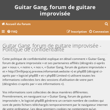
Guitar Gang, forum de guitare
improvisée
Accueil du forum
FAQ
Inscription
Connexion
c
Guitar Gang, forum de guitare improvisée -
Politique de confidentialité
r
Cette politique de confidentialité explique en détail comment « Guitar Gang,
c
forum de guitare improvisée » et ses partenaires affiliés (désignés ci-après
par « nous », « notre », « nos », « Guitar Gang, forum de guitare improvisée »
et « http://3m9ijaqcxj.preview.infomaniak.website ») et phpBB (désigné ci-
après par « logiciel phpBB » et « phpBB Limited ») utilisent toutes les
informations collectées lors des sessions d’utilisation de votre part
r
(désignées ci-après par « vos informations »).
Vos informations sont collectées de deux manières différentes.
Premièrement, en naviguant sur « Guitar Gang, forum de guitare
improvisée », le logiciel phpBB génèrera un certain nombre de cookies qui
sont de petits fichiers téléchargés temporairement par le navigateur internet
de votre ordinateur. Les deux premiers cookies ne contiennent qu’un