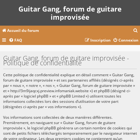
Guitar Gang, forum de guitare
improvisée
Accueil du forum
FAQ
Inscription
Connexion
c
Guitar Gang, forum de guitare improvisée -
Politique de confidentialité
r
Cette politique de confidentialité explique en détail comment « Guitar Gang,
c
forum de guitare improvisée » et ses partenaires affiliés (désignés ci-après
par « nous », « notre », « nos », « Guitar Gang, forum de guitare improvisée »
et « http://3m9ijaqcxj.preview.infomaniak.website ») et phpBB (désigné ci-
après par « logiciel phpBB » et « phpBB Limited ») utilisent toutes les
informations collectées lors des sessions d’utilisation de votre part
r
(désignées ci-après par « vos informations »).
Vos informations sont collectées de deux manières différentes.
Premièrement, en naviguant sur « Guitar Gang, forum de guitare
improvisée », le logiciel phpBB génèrera un certain nombre de cookies qui
sont de petits fichiers téléchargés temporairement par le navigateur internet
de votre ordinateur. Les deux premiers cookies ne contiennent qu’un