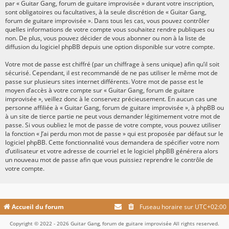
par « Guitar Gang, forum de guitare improvisée » durant votre inscription,
sont obligatoires ou facultatives, à la seule discrétion de « Guitar Gang,
forum de guitare improvisée ». Dans tous les cas, vous pouvez contrôler
quelles informations de votre compte vous souhaitez rendre publiques ou
non. De plus, vous pouvez décider de vous abonner ou non à la liste de
diffusion du logiciel phpBB depuis une option disponible sur votre compte.
Votre mot de passe est chiffré (par un chiffrage à sens unique) afin qu’il soit
sécurisé. Cependant, il est recommandé de ne pas utiliser le même mot de
passe sur plusieurs sites internet différents. Votre mot de passe est le
moyen d’accès à votre compte sur « Guitar Gang, forum de guitare
improvisée », veillez donc à le conservez précieusement. En aucun cas une
personne affiliée à « Guitar Gang, forum de guitare improvisée », à phpBB ou
à un site de tierce partie ne peut vous demander légitimement votre mot de
passe. Si vous oubliez le mot de passe de votre compte, vous pouvez utiliser
la fonction « J’ai perdu mon mot de passe » qui est proposée par défaut sur le
logiciel phpBB. Cette fonctionnalité vous demandera de spécifier votre nom
d’utilisateur et votre adresse de courriel et le logiciel phpBB générera alors
un nouveau mot de passe afin que vous puissiez reprendre le contrôle de
votre compte.
Accueil du forum
Fuseau horaire sur
UTC+02:00
Copyright © 2022 - 2026 Guitar Gang, forum de guitare improvisée All rights reserved.