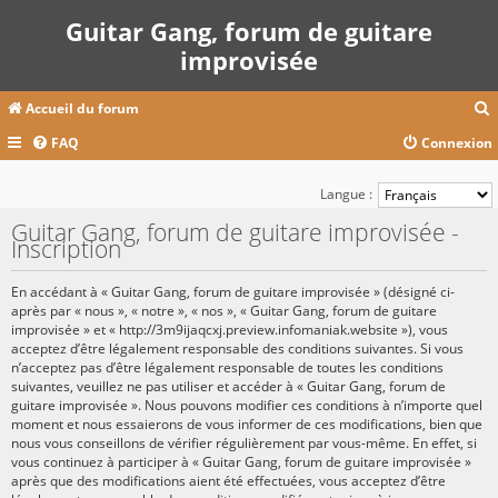
Guitar Gang, forum de guitare
improvisée
Accueil du forum
FAQ
Connexion
c
Langue :
Guitar Gang, forum de guitare improvisée -
Inscription
r
c
En accédant à « Guitar Gang, forum de guitare improvisée » (désigné ci-
après par « nous », « notre », « nos », « Guitar Gang, forum de guitare
improvisée » et « http://3m9ijaqcxj.preview.infomaniak.website »), vous
acceptez d’être légalement responsable des conditions suivantes. Si vous
r
n’acceptez pas d’être légalement responsable de toutes les conditions
suivantes, veuillez ne pas utiliser et accéder à « Guitar Gang, forum de
guitare improvisée ». Nous pouvons modifier ces conditions à n’importe quel
moment et nous essaierons de vous informer de ces modifications, bien que
nous vous conseillons de vérifier régulièrement par vous-même. En effet, si
vous continuez à participer à « Guitar Gang, forum de guitare improvisée »
après que des modifications aient été effectuées, vous acceptez d’être