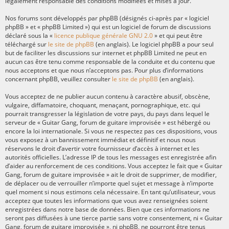
légalement responsable des conditions modifiées et mises à jour.
Nos forums sont développés par phpBB (désignés ci-après par « logiciel
phpBB » et « phpBB Limited ») qui est un logiciel de forum de discussions
déclaré sous la «
licence publique générale GNU 2.0
» et qui peut être
téléchargé sur
le site de phpBB
(en anglais). Le logiciel phpBB a pour seul
but de faciliter les discussions sur internet et phpBB Limited ne peut en
aucun cas être tenu comme responsable de la conduite et du contenu que
nous acceptons et que nous n’acceptons pas. Pour plus d’informations
concernant phpBB, veuillez consulter
le site de phpBB
(en anglais).
Vous acceptez de ne publier aucun contenu à caractère abusif, obscène,
vulgaire, diffamatoire, choquant, menaçant, pornographique, etc. qui
pourrait transgresser la législation de votre pays, du pays dans lequel le
serveur de « Guitar Gang, forum de guitare improvisée » est hébergé ou
encore la loi internationale. Si vous ne respectez pas ces dispositions, vous
vous exposez à un bannissement immédiat et définitif et nous nous
réservons le droit d’avertir votre fournisseur d’accès à internet et les
autorités officielles. L’adresse IP de tous les messages est enregistrée afin
d’aider au renforcement de ces conditions. Vous acceptez le fait que « Guitar
Gang, forum de guitare improvisée » ait le droit de supprimer, de modifier,
de déplacer ou de verrouiller n’importe quel sujet et message à n’importe
quel moment si nous estimons cela nécessaire. En tant qu’utilisateur, vous
acceptez que toutes les informations que vous avez renseignées soient
enregistrées dans notre base de données. Bien que ces informations ne
seront pas diffusées à une tierce partie sans votre consentement, ni « Guitar
Gang, forum de guitare improvisée », ni phpBB, ne pourront être tenus