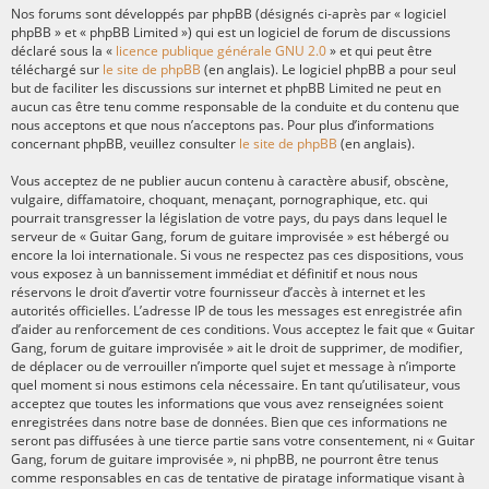
Nos forums sont développés par phpBB (désignés ci-après par « logiciel
phpBB » et « phpBB Limited ») qui est un logiciel de forum de discussions
déclaré sous la «
licence publique générale GNU 2.0
» et qui peut être
téléchargé sur
le site de phpBB
(en anglais). Le logiciel phpBB a pour seul
but de faciliter les discussions sur internet et phpBB Limited ne peut en
aucun cas être tenu comme responsable de la conduite et du contenu que
nous acceptons et que nous n’acceptons pas. Pour plus d’informations
concernant phpBB, veuillez consulter
le site de phpBB
(en anglais).
Vous acceptez de ne publier aucun contenu à caractère abusif, obscène,
vulgaire, diffamatoire, choquant, menaçant, pornographique, etc. qui
pourrait transgresser la législation de votre pays, du pays dans lequel le
serveur de « Guitar Gang, forum de guitare improvisée » est hébergé ou
encore la loi internationale. Si vous ne respectez pas ces dispositions, vous
vous exposez à un bannissement immédiat et définitif et nous nous
réservons le droit d’avertir votre fournisseur d’accès à internet et les
autorités officielles. L’adresse IP de tous les messages est enregistrée afin
d’aider au renforcement de ces conditions. Vous acceptez le fait que « Guitar
Gang, forum de guitare improvisée » ait le droit de supprimer, de modifier,
de déplacer ou de verrouiller n’importe quel sujet et message à n’importe
quel moment si nous estimons cela nécessaire. En tant qu’utilisateur, vous
acceptez que toutes les informations que vous avez renseignées soient
enregistrées dans notre base de données. Bien que ces informations ne
seront pas diffusées à une tierce partie sans votre consentement, ni « Guitar
Gang, forum de guitare improvisée », ni phpBB, ne pourront être tenus
comme responsables en cas de tentative de piratage informatique visant à