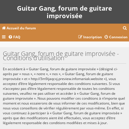
Guitar Gang, forum de guitare
improvisée
Accueil du forum
FAQ
Inscription
Connexion
c
Guitar Gang, forum de guitare improvisée -
Conditions d’utilisation
r
En accédant à « Guitar Gang, forum de guitare improvisée » (désigné ci-
c
après par « nous », « notre », « nos », « Guitar Gang, forum de guitare
improvisée » et « http://3m9ijaqcxj.preview.infomaniak.website »), vous
acceptez d’être légalement responsable des conditions suivantes. Si vous
n’acceptez pas d’être légalement responsable de toutes les conditions
suivantes, veuillez ne pas utiliser et accéder à « Guitar Gang, forum de
r
guitare improvisée ». Nous pouvons modifier ces conditions à n’importe quel
moment et nous essaierons de vous informer de ces modifications, bien que
nous vous conseillons de vérifier régulièrement par vous-même. En effet, si
vous continuez à participer à « Guitar Gang, forum de guitare improvisée »
après que des modifications aient été effectuées, vous acceptez d’être
légalement responsable des conditions modifiées et mises à jour.