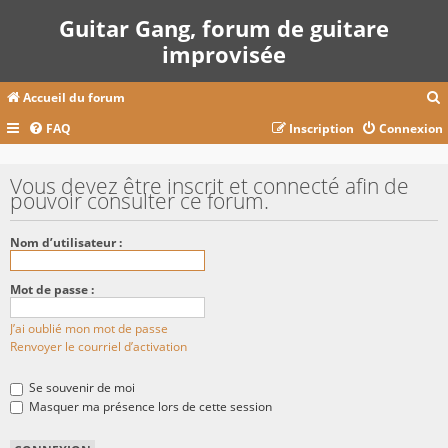
Guitar Gang, forum de guitare
improvisée
Accueil du forum
FAQ
Inscription
Connexion
c
Vous devez être inscrit et connecté afin de
pouvoir consulter ce forum.
r
Nom d’utilisateur :
c
Mot de passe :
J’ai oublié mon mot de passe
r
Renvoyer le courriel d’activation
Se souvenir de moi
Masquer ma présence lors de cette session