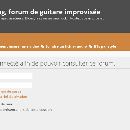
ng, forum de guitare improvisée
improvisateurs. Blues, jazz ou un peu rock... Postez vos impros et
ent insérer une vidéo
Joindre un fichier audio
BTs par style
onnecté afin de pouvoir consulter ce forum.
n mot de passe
rriel d’activation
 de moi
présence lors de cette session