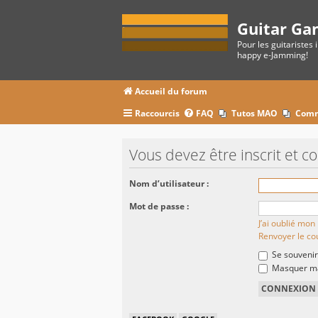
Guitar Ga
Pour les guitaristes 
happy e-Jamming!
Accueil du forum
Raccourcis
FAQ
Tutos MAO
Comm
Vous devez être inscrit et c
Nom d’utilisateur :
Mot de passe :
J’ai oublié mo
Renvoyer le cou
Se souvenir
Masquer ma 