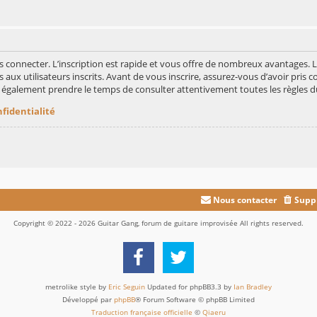
s connecter. L’inscription est rapide et vous offre de nombreux avantages.
aux utilisateurs inscrits. Avant de vous inscrire, assurez-vous d’avoir pris c
ez également prendre le temps de consulter attentivement toutes les règles d
nfidentialité
Nous contacter
Suppr
Copyright © 2022 - 2026 Guitar Gang, forum de guitare improvisée All rights reserved.
metrolike style by
Eric Seguin
Updated for phpBB3.3 by
Ian Bradley
Développé par
phpBB
® Forum Software © phpBB Limited
Traduction française officielle
©
Qiaeru