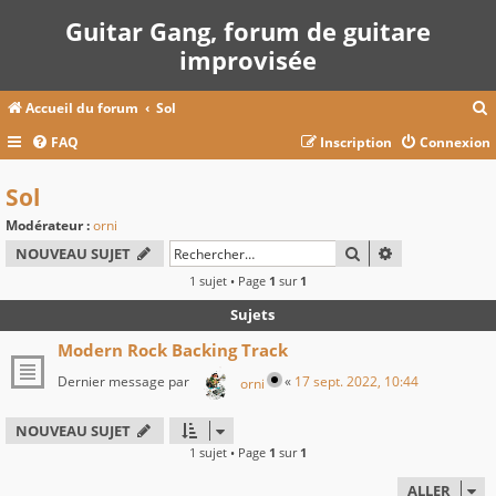
Guitar Gang, forum de guitare
improvisée
Accueil du forum
Sol
FAQ
Inscription
Connexion
c
Sol
Modérateur :
orni
r
RECHERCHER
RECHERCHE A
NOUVEAU SUJET
c
1 sujet • Page
1
sur
1
Sujets
Modern Rock Backing Track
r
Dernier message par
«
17 sept. 2022, 10:44
orni
NOUVEAU SUJET
1 sujet • Page
1
sur
1
ALLER