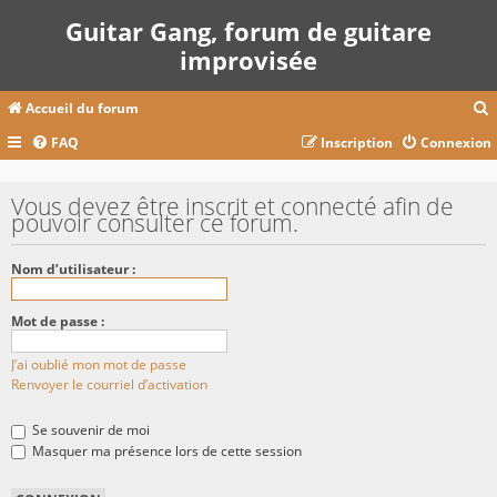
Guitar Gang, forum de guitare
improvisée
Accueil du forum
FAQ
Inscription
Connexion
c
Vous devez être inscrit et connecté afin de
pouvoir consulter ce forum.
r
Nom d’utilisateur :
c
Mot de passe :
J’ai oublié mon mot de passe
r
Renvoyer le courriel d’activation
Se souvenir de moi
Masquer ma présence lors de cette session