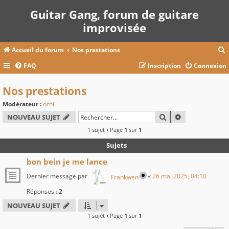
Guitar Gang, forum de guitare
improvisée
Accueil du forum
Nos prestations
FAQ
Inscription
Connexion
c
Nos prestations
Modérateur :
orni
r
RECHERCHER
RECHERCHE A
NOUVEAU SUJET
c
1 sujet • Page
1
sur
1
Sujets
bon bein je me lance
r
Dernier message par
«
26 mai 2025, 04:10
Frankwen
Réponses :
2
NOUVEAU SUJET
1 sujet • Page
1
sur
1