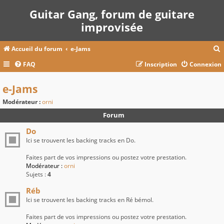
Guitar Gang, forum de guitare
improvisée
Accueil du forum
e-Jams
FAQ
Inscription
Connexion
c
e-Jams
Modérateur :
orni
r
Forum
c
Do
Ici se trouvent les backing tracks en Do.
Faites part de vos impressions ou postez votre prestation.
r
Modérateur :
orni
Sujets :
4
Réb
Ici se trouvent les backing tracks en Ré bémol.
Faites part de vos impressions ou postez votre prestation.