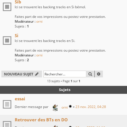
Sib
Ici se trouvent les backing tracks en Si bémol.
Faites part de vos impressions ou postez votre prestation.
Modérateur :
orni
Sujets :
1
Si
Ici se trouvent les backing tracks en Si.
Faites part de vos impressions ou postez votre prestation.
Modérateur :
orni
Sujets :
2
RECHERCHER
RECHERCHE A
NOUVEAU SUJET
13 sujets • Page
1
sur
1
Sujets
essai
Dernier message par
«
23 nov. 2022, 04:28
orni
Retrouver des BTs en DO