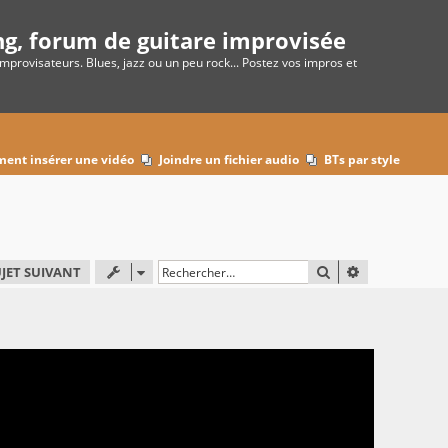
ng, forum de guitare improvisée
improvisateurs. Blues, jazz ou un peu rock... Postez vos impros et
ent insérer une vidéo
Joindre un fichier audio
BTs par style
RECHERCHER
RECHERCHE 
JET SUIVANT