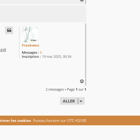
a
u
t
Frankwen
till
Messages :
6
Inscription :
19 mai 2025, 00:34
H
a
2 messages • Page
1
sur
1
u
t
ALLER
imer les cookies
Fuseau horaire sur
UTC+02:00