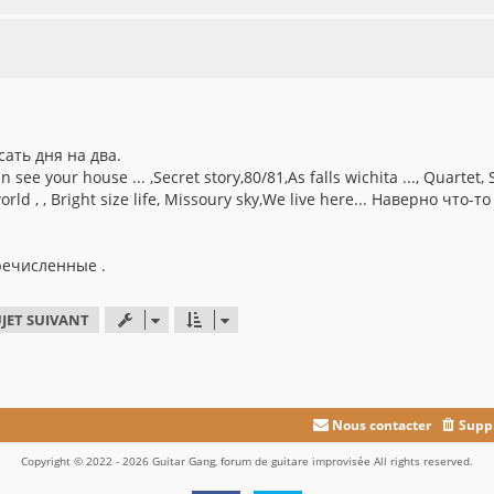
ать дня на два.
see your house ... ,Secret story,80/81,As falls wichita ..., Quartet, S
rld , , Bright size life, Missoury sky,We live here... Наверно что-то
речисленные .
JET SUIVANT
Nous contacter
Suppr
Copyright © 2022 - 2026 Guitar Gang, forum de guitare improvisée All rights reserved.