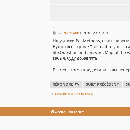
-
M
par
Frankwen
»
24 mai 2025, 04:31
e
s
Ищу диски Pat Metheny, взять перепис
s
Нужно всё , кроме The road to you , I can 
a
g
life,Question and answer , Map of the wo
e
забыл, буду добавлять.
Взамен , готов предоставить вышепе
RÉPONDRE
SUJET PRÉCÉDENT
SU
Revenir à « Nos héros »
Accueil du forum