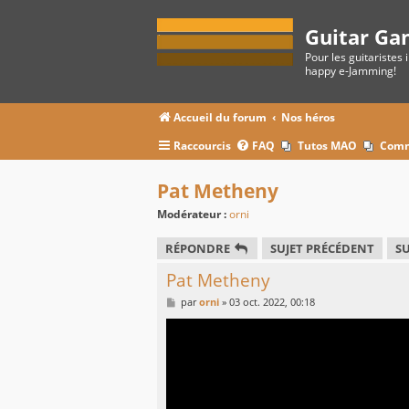
Guitar Ga
Pour les guitaristes 
happy e-Jamming!
Accueil du forum
Nos héros
Raccourcis
FAQ
Tutos MAO
Comm
Pat Metheny
Modérateur :
orni
RÉPONDRE
SUJET PRÉCÉDENT
SU
Pat Metheny
M
par
orni
»
03 oct. 2022, 00:18
e
s
s
a
g
e