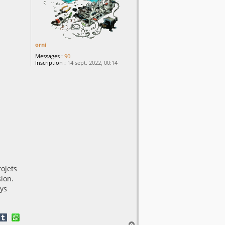
orni
Messages :
90
Inscription :
14 sept. 2022, 00:14
rojets
sion.
ys
H