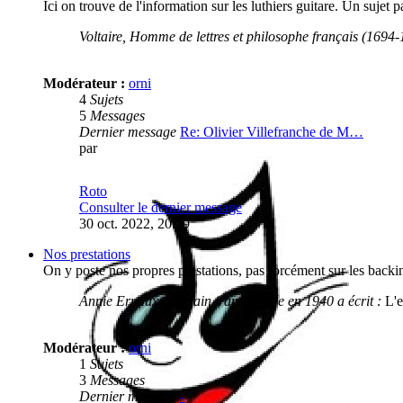
Ici on trouve de l'information sur les luthiers guitare. Un sujet pa
Voltaire, Homme de lettres et philosophe français (1694-1
Modérateur :
orni
4
Sujets
5
Messages
Dernier message
Re: Olivier Villefranche de M…
par
Roto
Consulter le dernier message
30 oct. 2022, 20:29
Nos prestations
On y poste nos propres prestations, pas forcément sur les backin
Annie Ernaux, écrivain français née en 1940 a écrit :
L'e
Modérateur :
orni
1
Sujets
3
Messages
Dernier message
-