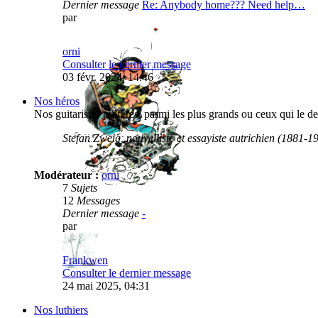
Dernier message
Re: Anybody home??? Need help…
par
orni
Consulter le dernier message
03 févr. 2024, 14:46
Nos héros
Nos guitaristes préférés, parmi les plus grands ou ceux qui le d
Stefan Zweig, nouvelliste et essayiste autrichien (1881-19
Modérateur :
orni
7
Sujets
12
Messages
Dernier message
-
par
Frankwen
Consulter le dernier message
24 mai 2025, 04:31
Nos luthiers