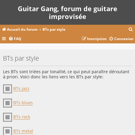
Guitar Gang, forum de guitare
improvisée
Accueil du forum
BTs par style
FAQ
Inscription
Connexion
c
BTs par style
r
Les BTs sont triées par tonalité, ce qui peut paraître déroutant
c
à priori. Voici donc les liens vers les BTs par style:
BTs jazz
r
BTs blues
BTs rock
BTs metal