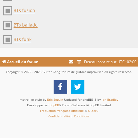
BTs fusion
BTs ballade
BTs funk
Accueil du forum
Fuseau horaire sur
UTC+02:00
Copyright © 2022 - 2026 Guitar Gang, forum de guitare improvisée All rights reserved.
metrolike style by
Eric Seguin
Updated for phpBB3.3 by
Ian Bradley
Développé par
phpBB
® Forum Software © phpBB Limited
Traduction française officielle
©
Qiaeru
Confidentialité
|
Conditions