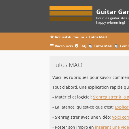
Guitar Ga
Pour les guitaristes 
happy e-Jamming!
Accueil du forum
Tutos MAO
Raccourcis
FAQ
Tutos MAO
Comm
Tutos MAO
Voici les rubriques pour savoir comment 
Tout d'abord, une explication rapide qui
- Matériel et logiciel:
S'enregistrer à la 
- La latence, qu'est-ce que c'est:
Explica
- S'enregistrer avec une vidéo:
Voici co
- Poster son impro en
insérant une vidé