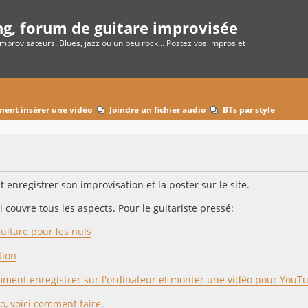
ng, forum de guitare improvisée
improvisateurs. Blues, jazz ou un peu rock... Postez vos impros et
ent insérer une vidéo
Joindre un fichier audio
BTs par style
enregistrer son improvisation et la poster sur le site.
 couvre tous les aspects. Pour le guitariste pressé:
guitare pour les nuls
tion
mment enregistrer sur l'ordinateur et monter une vidéo pour YouT
o, voici comment faire
.