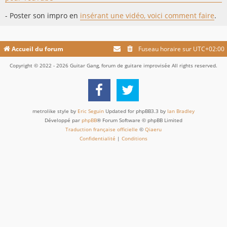
- Poster son impro en
insérant une vidéo, voici comment faire
.
Accueil du forum
Fuseau horaire sur
UTC+02:00
Copyright © 2022 - 2026 Guitar Gang, forum de guitare improvisée All rights reserved.
metrolike style by
Eric Seguin
Updated for phpBB3.3 by
Ian Bradley
Développé par
phpBB
® Forum Software © phpBB Limited
Traduction française officielle
©
Qiaeru
Confidentialité
|
Conditions