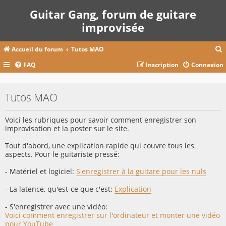
Guitar Gang, forum de guitare
improvisée
Accueil du forum
Tutos MAO
FAQ
Inscription
Connexion
c
Tutos MAO
r
Voici les rubriques pour savoir comment enregistrer son
c
improvisation et la poster sur le site.
Tout d'abord, une explication rapide qui couvre tous les
aspects. Pour le guitariste pressé:
r
- Matériel et logiciel:
S'enregistrer à la guitare pour les nuls
- La latence, qu'est-ce que c'est:
Explication
- S'enregistrer avec une vidéo:
Voici comment enregistrer sur l'ordinateur et monter une vidéo
pour YouTube