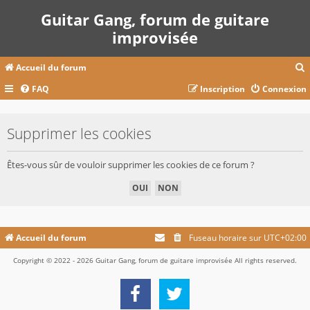
Guitar Gang, forum de guitare
improvisée
Accueil du forum
FAQ
Inscription
Connexion
c
Supprimer les cookies
r
Êtes-vous sûr de vouloir supprimer les cookies de ce forum ?
c
r
Accueil du forum
Fuseau horaire sur
UTC+02:00
Copyright © 2022 - 2026 Guitar Gang, forum de guitare improvisée All rights reserved.