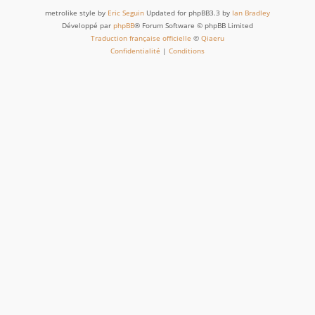
metrolike style by
Eric Seguin
Updated for phpBB3.3 by
Ian Bradley
Développé par
phpBB
® Forum Software © phpBB Limited
Traduction française officielle
©
Qiaeru
Confidentialité
|
Conditions