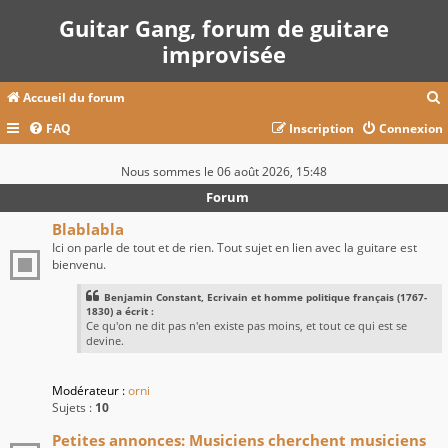
Guitar Gang, forum de guitare
improvisée
Accueil du forum
FAQ
Inscription
Connexion
c
Nous sommes le 06 août 2026, 15:48
Forum
r
Blablabla
Ici on parle de tout et de rien. Tout sujet en lien avec la guitare est
c
bienvenu.
Benjamin Constant, Ecrivain et homme politique français (1767-
1830) a écrit :
Ce qu'on ne dit pas n'en existe pas moins, et tout ce qui est se
r
devine.
Modérateur :
orni
Sujets :
10
Petites annonces: Musiciens cherchent musiciens