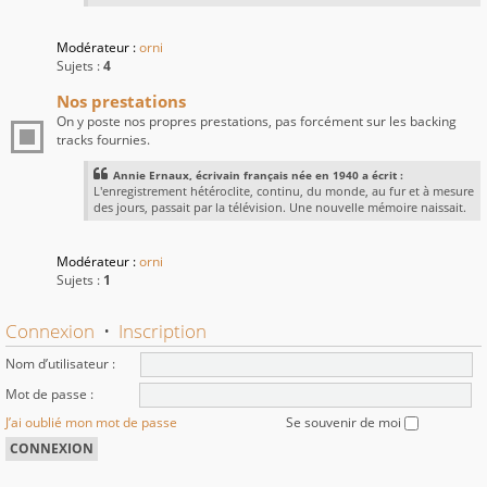
Modérateur :
orni
Sujets :
4
Nos prestations
On y poste nos propres prestations, pas forcément sur les backing
tracks fournies.
Annie Ernaux, écrivain français née en 1940 a écrit :
L'enregistrement hétéroclite, continu, du monde, au fur et à mesure
des jours, passait par la télévision. Une nouvelle mémoire naissait.
Modérateur :
orni
Sujets :
1
Connexion
•
Inscription
Nom d’utilisateur :
Mot de passe :
J’ai oublié mon mot de passe
Se souvenir de moi