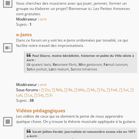
Vous cherchez des musiciens avec qui jouer, jammer, former un
groupe ou élaborer un projet? Bienvenue ici. Les Petites Annonces
sont gratuites.
Modérateur :
orni
Sujets :
1
e-Jams
Dans ce forum on y voit les e-Jams ordonnées par tonalité, ce qui
facilite notre travail des improvisations.
Paul Diacre, moine bénédictin, historien et poète du VIIIe siècle a
écrit :
Ut
queant laxis,
Re
sonare fibris,
Mi
ra gestorum,
Fa
muli tuorum,
Sol
ve polluti,
La
bii reatum,
S
ancte Iohannes
Modérateur :
orni
Sous-forums :
Do
,
Réb
,
Ré
,
Mib
,
Mi
,
Fa
,
Fa#
,
Sol
,
Lab
,
La
,
Sib
,
Si
Sujets :
38
Vidéos pédagogiques
Les vidéos de ceux qui se donnent la peine de nous apprendre
quelque chose. On y trouve la théorie musicale appliquée à la guitare.
Sarah Jollien-Fardel, journaliste et romancière suisse née en 1971
a écrit :