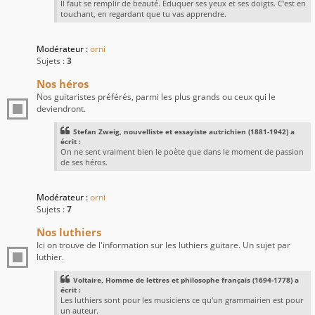
Il faut se remplir de beauté. Éduquer ses yeux et ses doigts. C’est en
touchant, en regardant que tu vas apprendre.
Modérateur :
orni
Sujets :
3
Nos héros
Nos guitaristes préférés, parmi les plus grands ou ceux qui le
deviendront.
Stefan Zweig, nouvelliste et essayiste autrichien (1881-1942) a
écrit :
On ne sent vraiment bien le poète que dans le moment de passion
de ses héros.
Modérateur :
orni
Sujets :
7
Nos luthiers
Ici on trouve de l'information sur les luthiers guitare. Un sujet par
luthier.
Voltaire, Homme de lettres et philosophe français (1694-1778) a
écrit :
Les luthiers sont pour les musiciens ce qu'un grammairien est pour
un auteur.