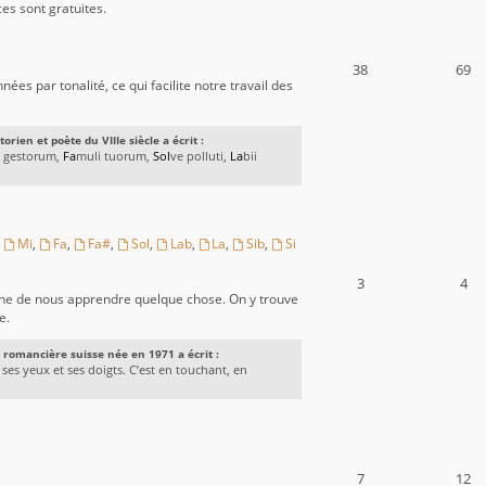
es sont gratuites.
38
69
ées par tonalité, ce qui facilite notre travail des
orien et poète du VIIIe siècle a écrit :
a gestorum,
Fa
muli tuorum,
Sol
ve polluti,
La
bii
,
Mi
,
Fa
,
Fa#
,
Sol
,
Lab
,
La
,
Sib
,
Si
3
4
ine de nous apprendre quelque chose. On y trouve
e.
et romancière suisse née en 1971 a écrit :
 ses yeux et ses doigts. C’est en touchant, en
7
12