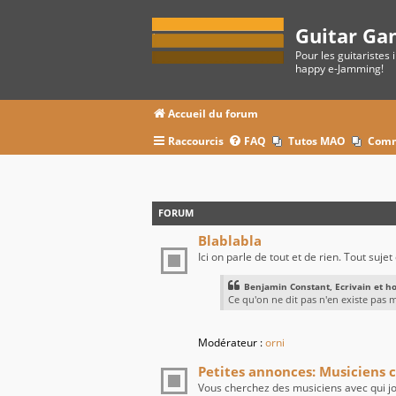
Guitar Ga
Pour les guitaristes 
happy e-Jamming!
Accueil du forum
Raccourcis
FAQ
Tutos MAO
Comm
FORUM
Blablabla
Ici on parle de tout et de rien. Tout suje
Benjamin Constant, Ecrivain et ho
Ce qu'on ne dit pas n'en existe pas m
Modérateur :
orni
Petites annonces: Musiciens 
Vous cherchez des musiciens avec qui j