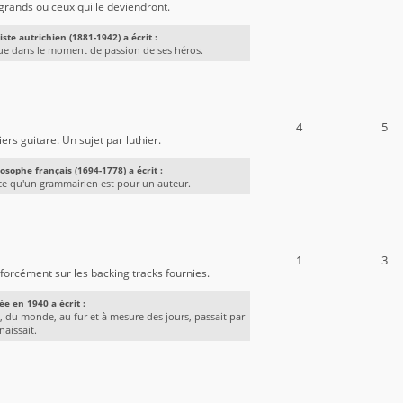
 grands ou ceux qui le deviendront.
ste autrichien (1881-1942) a écrit :
ue dans le moment de passion de ses héros.
4
5
iers guitare. Un sujet par luthier.
osophe français (1694-1778) a écrit :
 ce qu'un grammairien est pour un auteur.
1
3
forcément sur les backing tracks fournies.
e en 1940 a écrit :
, du monde, au fur et à mesure des jours, passait par
aissait.