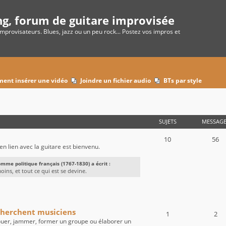
ng, forum de guitare improvisée
improvisateurs. Blues, jazz ou un peu rock... Postez vos impros et
ent insérer une vidéo
Joindre un fichier audio
BTs par style
SUJETS
MESSAGE
10
56
t en lien avec la guitare est bienvenu.
mme politique français (1767-1830) a écrit :
oins, et tout ce qui est se devine.
cherchent musiciens
1
2
ouer, jammer, former un groupe ou élaborer un