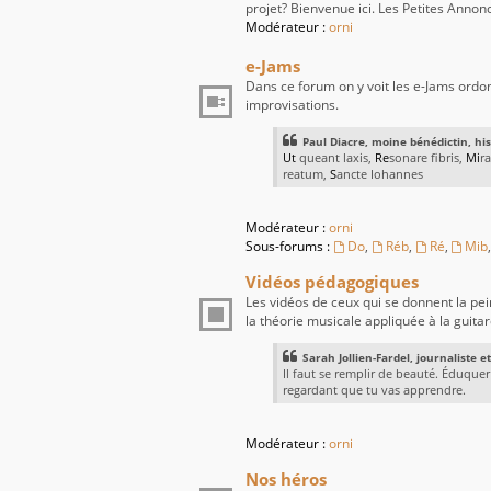
projet? Bienvenue ici. Les Petites Annonc
Modérateur :
orni
e-Jams
Dans ce forum on y voit les e-Jams ordonn
improvisations.
Paul Diacre, moine bénédictin, hist
Ut
queant laxis,
Re
sonare fibris,
Mi
r
reatum,
S
ancte Iohannes
Modérateur :
orni
Sous-forums :
Do
,
Réb
,
Ré
,
Mib
Vidéos pédagogiques
Les vidéos de ceux qui se donnent la pe
la théorie musicale appliquée à la guitar
Sarah Jollien-Fardel, journaliste 
Il faut se remplir de beauté. Éduquer
regardant que tu vas apprendre.
Modérateur :
orni
Nos héros