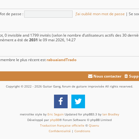
ot de passe :
J’ai oublié mon mot de passe
|
Se so
 bot, 0 invisible and 1799 invités (selon le nombre d’utilisateurs actifs des 30 dern
tanément a été de
2031
le 09 mai 2026, 14:27
membre le plus récent est
rabuaiandTrado
Nous contacter
Suppr
Copyright © 2022 - 2026 Guitar Gang, forum de guitare improvisée All rights reserved.
metrolike style by
Eric Seguin
Updated for phpBB3.3 by
Ian Bradley
Développé par
phpBB
® Forum Software © phpBB Limited
Traduction française officielle
©
Qiaeru
Confidentialité
|
Conditions