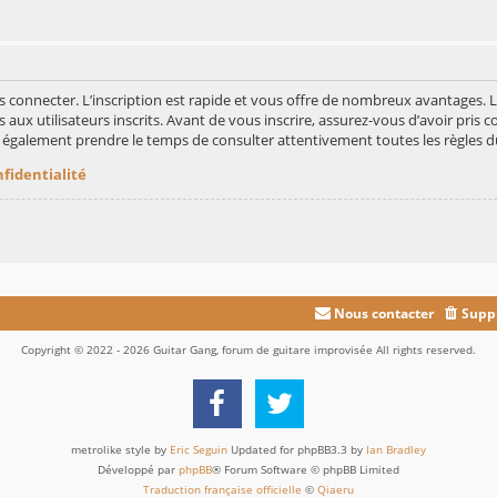
s connecter. L’inscription est rapide et vous offre de nombreux avantages.
aux utilisateurs inscrits. Avant de vous inscrire, assurez-vous d’avoir pris c
ez également prendre le temps de consulter attentivement toutes les règles d
nfidentialité
Nous contacter
Suppr
Copyright © 2022 - 2026 Guitar Gang, forum de guitare improvisée All rights reserved.
metrolike style by
Eric Seguin
Updated for phpBB3.3 by
Ian Bradley
Développé par
phpBB
® Forum Software © phpBB Limited
Traduction française officielle
©
Qiaeru