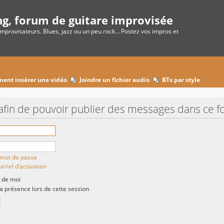
ng, forum de guitare improvisée
improvisateurs. Blues, jazz ou un peu rock... Postez vos impros et
ent insérer une vidéo
Joindre un fichier audio
BTs par style
afin de pouvoir publier des messages dans ce f
n mot de passe
rriel d’activation
 de moi
présence lors de cette session