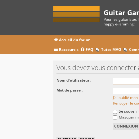
Guitar Ga
Pour les guitaristes 
happy e-Jamming!
Accueil du forum
Raccourcis
FAQ
Tutos MAO
Comm
Vous devez vous connecter 
Nom d’utilisateur :
Mot de passe :
J’ai oublié mo
Renvoyer le cou
Se souvenir
Masquer ma 