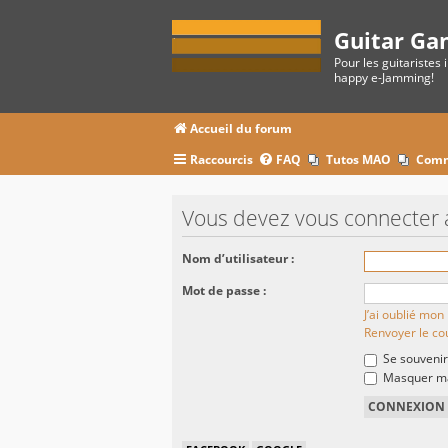
Guitar Ga
Pour les guitaristes 
happy e-Jamming!
Accueil du forum
Raccourcis
FAQ
Tutos MAO
Comm
Vous devez vous connecter 
Nom d’utilisateur :
Mot de passe :
J’ai oublié mo
Renvoyer le cou
Se souvenir
Masquer ma 