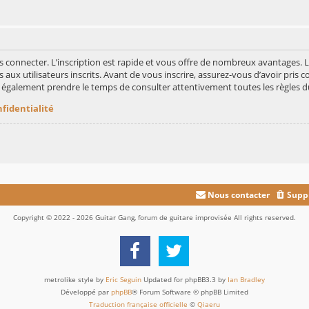
s connecter. L’inscription est rapide et vous offre de nombreux avantages.
aux utilisateurs inscrits. Avant de vous inscrire, assurez-vous d’avoir pris c
ez également prendre le temps de consulter attentivement toutes les règles d
nfidentialité
Nous contacter
Suppr
Copyright © 2022 - 2026 Guitar Gang, forum de guitare improvisée All rights reserved.
metrolike style by
Eric Seguin
Updated for phpBB3.3 by
Ian Bradley
Développé par
phpBB
® Forum Software © phpBB Limited
Traduction française officielle
©
Qiaeru