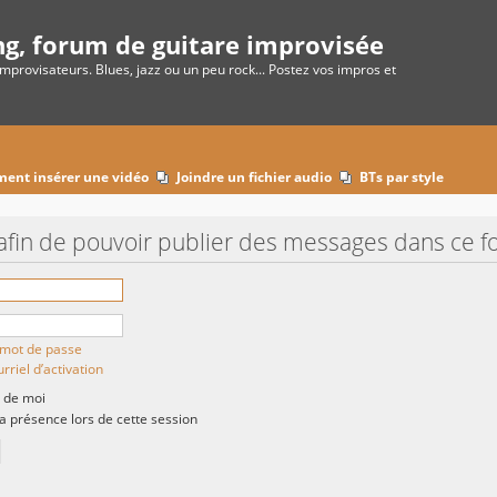
ng, forum de guitare improvisée
improvisateurs. Blues, jazz ou un peu rock... Postez vos impros et
ent insérer une vidéo
Joindre un fichier audio
BTs par style
afin de pouvoir publier des messages dans ce f
n mot de passe
rriel d’activation
 de moi
présence lors de cette session