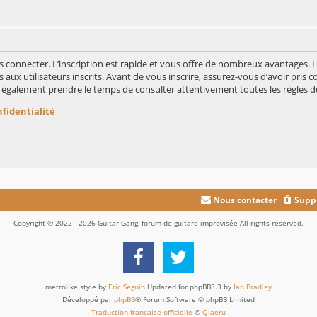
s connecter. L’inscription est rapide et vous offre de nombreux avantages.
aux utilisateurs inscrits. Avant de vous inscrire, assurez-vous d’avoir pris c
ez également prendre le temps de consulter attentivement toutes les règles d
nfidentialité
Nous contacter
Suppr
Copyright © 2022 - 2026 Guitar Gang, forum de guitare improvisée All rights reserved.
metrolike style by
Eric Seguin
Updated for phpBB3.3 by
Ian Bradley
Développé par
phpBB
® Forum Software © phpBB Limited
Traduction française officielle
©
Qiaeru