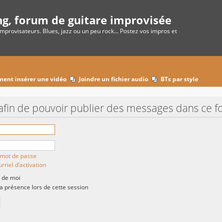
ng, forum de guitare improvisée
improvisateurs. Blues, jazz ou un peu rock... Postez vos impros et
ent insérer une vidéo
Joindre un fichier audio
BTs par style
afin de pouvoir publier des messages dans ce f
n mot de passe
rriel d’activation
 de moi
présence lors de cette session