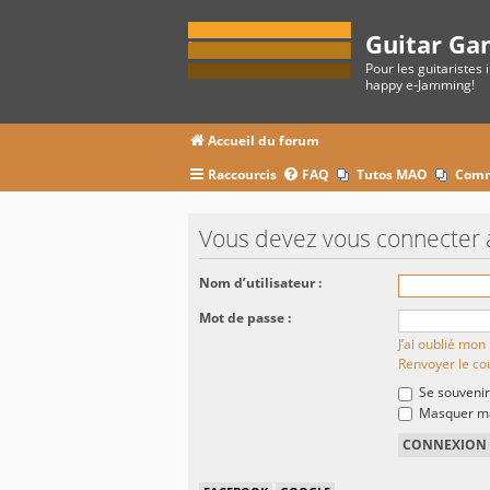
Guitar Ga
Pour les guitaristes 
happy e-Jamming!
Accueil du forum
Raccourcis
FAQ
Tutos MAO
Comm
Vous devez vous connecter 
Nom d’utilisateur :
Mot de passe :
J’ai oublié mo
Renvoyer le cou
Se souvenir
Masquer ma 