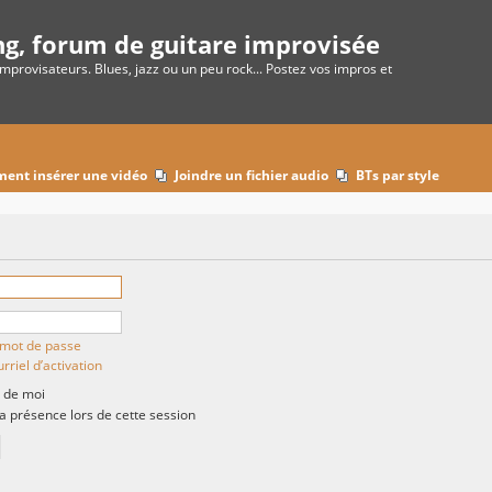
ng, forum de guitare improvisée
improvisateurs. Blues, jazz ou un peu rock... Postez vos impros et
ent insérer une vidéo
Joindre un fichier audio
BTs par style
n mot de passe
rriel d’activation
 de moi
présence lors de cette session