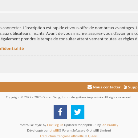
s connecter. L’inscription est rapide et vous offre de nombreux avantages.
aux utilisateurs inscrits. Avant de vous inscrire, assurez-vous d’avoir pris c
ez également prendre le temps de consulter attentivement toutes les règles d
nfidentialité
Nous contacter
Suppr
Copyright © 2022 - 2026 Guitar Gang, forum de guitare improvisée All rights reserved.
metrolike style by
Eric Seguin
Updated for phpBB3.3 by
Ian Bradley
Développé par
phpBB
® Forum Software © phpBB Limited
Traduction française officielle
©
Qiaeru