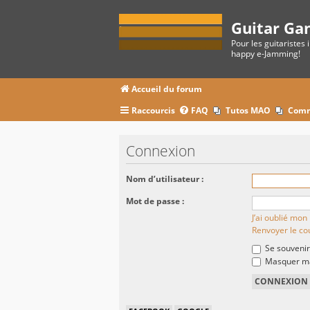
Guitar Ga
Pour les guitaristes 
happy e-Jamming!
Accueil du forum
Raccourcis
FAQ
Tutos MAO
Comm
Connexion
Nom d’utilisateur :
Mot de passe :
J’ai oublié mo
Renvoyer le cou
Se souvenir
Masquer ma 