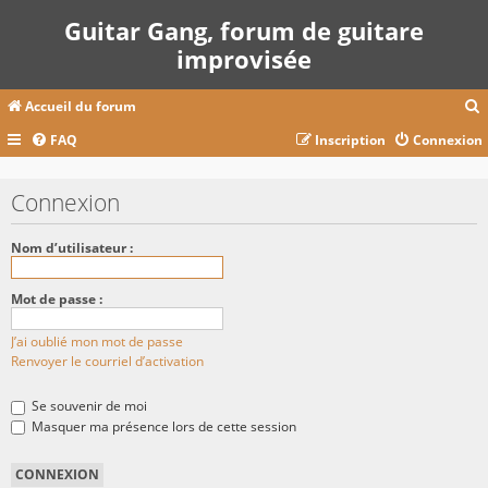
Guitar Gang, forum de guitare
improvisée
Accueil du forum
FAQ
Inscription
Connexion
c
Connexion
r
Nom d’utilisateur :
c
Mot de passe :
J’ai oublié mon mot de passe
r
Renvoyer le courriel d’activation
Se souvenir de moi
Masquer ma présence lors de cette session