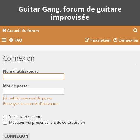
Guitar Gang, forum de guitare
improvisée
Accueil du forum
FAQ
Inscription
Connexion
c
Connexion
r
Nom d’utilisateur :
c
Mot de passe :
J’ai oublié mon mot de passe
r
Renvoyer le courriel d’activation
Se souvenir de moi
Masquer ma présence lors de cette session