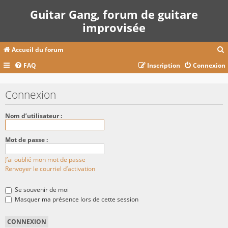
Guitar Gang, forum de guitare
improvisée
Accueil du forum
FAQ
Inscription
Connexion
c
Connexion
r
Nom d’utilisateur :
c
Mot de passe :
J’ai oublié mon mot de passe
r
Renvoyer le courriel d’activation
Se souvenir de moi
Masquer ma présence lors de cette session