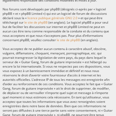
légalement responsable des conditions modifiées et mises à jour.
Nos forums sont développés par phpBB (désignés ci-après par « logiciel
phpBB » et « phpBB Limited ») qui est un logiciel de forum de discussions
déclaré sous la «
licence publique générale GNU 2.0
» et qui peut être
téléchargé sur
le site de phpBB
(en anglais). Le logiciel phpBB a pour seul
but de faciliter les discussions sur internet et phpBB Limited ne peut en
aucun cas être tenu comme responsable de la conduite et du contenu que
nous acceptons et que nous n’acceptons pas. Pour plus d’informations
concernant phpBB, veuillez consulter
le site de phpBB
(en anglais).
Vous acceptez de ne publier aucun contenu à caractère abusif, obscène,
vulgaire, diffamatoire, choquant, menaçant, pornographique, etc. qui
pourrait transgresser la législation de votre pays, du pays dans lequel le
serveur de « Guitar Gang, forum de guitare improvisée » est hébergé ou
encore la loi internationale. Si vous ne respectez pas ces dispositions, vous
vous exposez à un bannissement immédiat et définitif et nous nous
réservons le droit d’avertir votre fournisseur d’accès à internet et les
autorités officielles. L’adresse IP de tous les messages est enregistrée afin
d’aider au renforcement de ces conditions. Vous acceptez le fait que « Guitar
Gang, forum de guitare improvisée » ait le droit de supprimer, de modifier,
de déplacer ou de verrouiller n’importe quel sujet et message à n’importe
quel moment si nous estimons cela nécessaire. En tant qu’utilisateur, vous
acceptez que toutes les informations que vous avez renseignées soient
enregistrées dans notre base de données. Bien que ces informations ne
seront pas diffusées à une tierce partie sans votre consentement, ni « Guitar
Gang, forum de guitare improvisée », ni phpBB, ne pourront être tenus