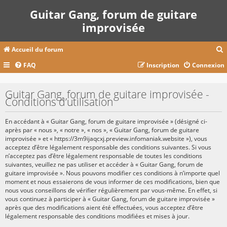
Guitar Gang, forum de guitare
improvisée
Accueil du forum
FAQ
Inscription
Connexion
c
Guitar Gang, forum de guitare improvisée -
Conditions d’utilisation
r
En accédant à « Guitar Gang, forum de guitare improvisée » (désigné ci-
c
après par « nous », « notre », « nos », « Guitar Gang, forum de guitare
improvisée » et « https://3m9ijaqcxj.preview.infomaniak.website »), vous
acceptez d’être légalement responsable des conditions suivantes. Si vous
n’acceptez pas d’être légalement responsable de toutes les conditions
suivantes, veuillez ne pas utiliser et accéder à « Guitar Gang, forum de
r
guitare improvisée ». Nous pouvons modifier ces conditions à n’importe quel
moment et nous essaierons de vous informer de ces modifications, bien que
nous vous conseillons de vérifier régulièrement par vous-même. En effet, si
vous continuez à participer à « Guitar Gang, forum de guitare improvisée »
après que des modifications aient été effectuées, vous acceptez d’être
légalement responsable des conditions modifiées et mises à jour.