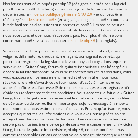
Nos forums sont développés par phpBB (désignés ci-après par « logiciel
phpBB » et « phpBB Limited ») qui est un logiciel de forum de discussions
déclaré sous la «
licence publique générale GNU 2.0
» et qui peut être
téléchargé sur
le site de phpBB
(en anglais). Le logiciel phpBB a pour seul
but de faciliter les discussions sur internet et phpBB Limited ne peut en
aucun cas être tenu comme responsable de la conduite et du contenu que
nous acceptons et que nous n’acceptons pas. Pour plus d’informations
concernant phpBB, veuillez consulter
le site de phpBB
(en anglais).
Vous acceptez de ne publier aucun contenu à caractère abusif, obscène,
vulgaire, diffamatoire, choquant, menaçant, pornographique, etc. qui
pourrait transgresser la législation de votre pays, du pays dans lequel le
serveur de « Guitar Gang, forum de guitare improvisée » est hébergé ou
encore la loi internationale. Si vous ne respectez pas ces dispositions, vous
vous exposez à un bannissement immédiat et définitif et nous nous
réservons le droit d’avertir votre fournisseur d’accès à internet et les
autorités officielles. L’adresse IP de tous les messages est enregistrée afin
d’aider au renforcement de ces conditions. Vous acceptez le fait que « Guitar
Gang, forum de guitare improvisée » ait le droit de supprimer, de modifier,
de déplacer ou de verrouiller n’importe quel sujet et message à n’importe
quel moment si nous estimons cela nécessaire. En tant qu’utilisateur, vous
acceptez que toutes les informations que vous avez renseignées soient
enregistrées dans notre base de données. Bien que ces informations ne
seront pas diffusées à une tierce partie sans votre consentement, ni « Guitar
Gang, forum de guitare improvisée », ni phpBB, ne pourront être tenus
comme responsables en cas de tentative de piratage informatique visant à