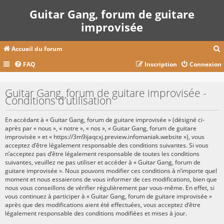
Guitar Gang, forum de guitare
improvisée
Accueil du forum
FAQ
Inscription
Connexion
c
Guitar Gang, forum de guitare improvisée -
Conditions d’utilisation
r
En accédant à « Guitar Gang, forum de guitare improvisée » (désigné ci-
c
après par « nous », « notre », « nos », « Guitar Gang, forum de guitare
improvisée » et « https://3m9ijaqcxj.preview.infomaniak.website »), vous
acceptez d’être légalement responsable des conditions suivantes. Si vous
n’acceptez pas d’être légalement responsable de toutes les conditions
suivantes, veuillez ne pas utiliser et accéder à « Guitar Gang, forum de
r
guitare improvisée ». Nous pouvons modifier ces conditions à n’importe quel
moment et nous essaierons de vous informer de ces modifications, bien que
nous vous conseillons de vérifier régulièrement par vous-même. En effet, si
vous continuez à participer à « Guitar Gang, forum de guitare improvisée »
après que des modifications aient été effectuées, vous acceptez d’être
légalement responsable des conditions modifiées et mises à jour.