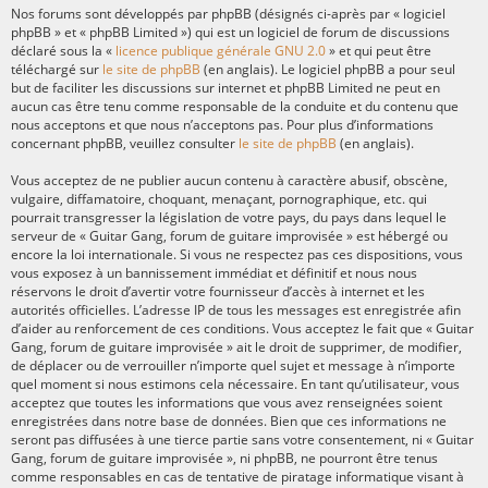
Nos forums sont développés par phpBB (désignés ci-après par « logiciel
phpBB » et « phpBB Limited ») qui est un logiciel de forum de discussions
déclaré sous la «
licence publique générale GNU 2.0
» et qui peut être
téléchargé sur
le site de phpBB
(en anglais). Le logiciel phpBB a pour seul
but de faciliter les discussions sur internet et phpBB Limited ne peut en
aucun cas être tenu comme responsable de la conduite et du contenu que
nous acceptons et que nous n’acceptons pas. Pour plus d’informations
concernant phpBB, veuillez consulter
le site de phpBB
(en anglais).
Vous acceptez de ne publier aucun contenu à caractère abusif, obscène,
vulgaire, diffamatoire, choquant, menaçant, pornographique, etc. qui
pourrait transgresser la législation de votre pays, du pays dans lequel le
serveur de « Guitar Gang, forum de guitare improvisée » est hébergé ou
encore la loi internationale. Si vous ne respectez pas ces dispositions, vous
vous exposez à un bannissement immédiat et définitif et nous nous
réservons le droit d’avertir votre fournisseur d’accès à internet et les
autorités officielles. L’adresse IP de tous les messages est enregistrée afin
d’aider au renforcement de ces conditions. Vous acceptez le fait que « Guitar
Gang, forum de guitare improvisée » ait le droit de supprimer, de modifier,
de déplacer ou de verrouiller n’importe quel sujet et message à n’importe
quel moment si nous estimons cela nécessaire. En tant qu’utilisateur, vous
acceptez que toutes les informations que vous avez renseignées soient
enregistrées dans notre base de données. Bien que ces informations ne
seront pas diffusées à une tierce partie sans votre consentement, ni « Guitar
Gang, forum de guitare improvisée », ni phpBB, ne pourront être tenus
comme responsables en cas de tentative de piratage informatique visant à