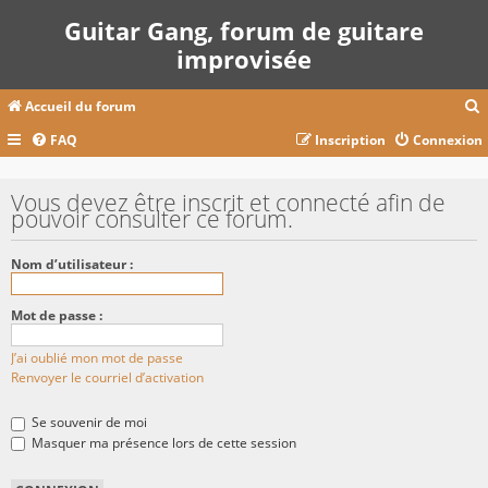
Guitar Gang, forum de guitare
improvisée
Accueil du forum
FAQ
Inscription
Connexion
c
Vous devez être inscrit et connecté afin de
pouvoir consulter ce forum.
r
Nom d’utilisateur :
c
Mot de passe :
J’ai oublié mon mot de passe
r
Renvoyer le courriel d’activation
Se souvenir de moi
Masquer ma présence lors de cette session