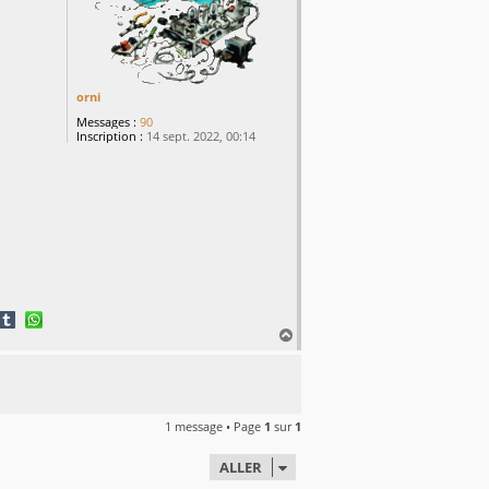
orni
Messages :
90
Inscription :
14 sept. 2022, 00:14
H
a
u
t
1 message • Page
1
sur
1
ALLER