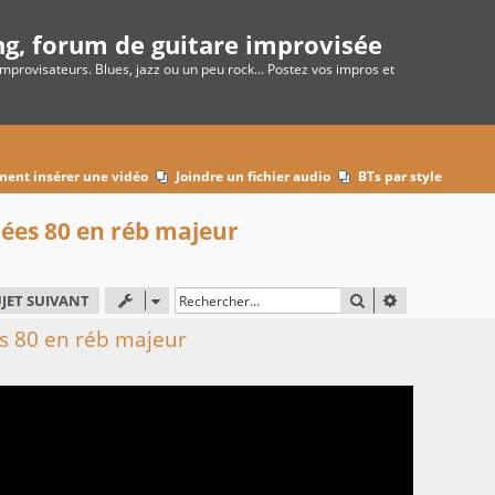
ng, forum de guitare improvisée
improvisateurs. Blues, jazz ou un peu rock... Postez vos impros et
ent insérer une vidéo
Joindre un fichier audio
BTs par style
nées 80 en réb majeur
RECHERCHER
RECHERCHE 
JET SUIVANT
es 80 en réb majeur