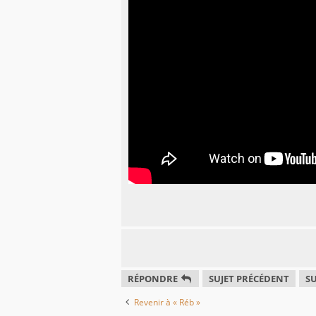
RÉPONDRE
SUJET PRÉCÉDENT
SU
Revenir à « Réb »