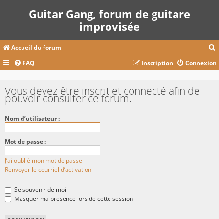
Guitar Gang, forum de guitare
improvisée
Accueil du forum
FAQ
Inscription
Connexion
c
Vous devez être inscrit et connecté afin de
pouvoir consulter ce forum.
r
Nom d’utilisateur :
c
Mot de passe :
J’ai oublié mon mot de passe
r
Renvoyer le courriel d’activation
Se souvenir de moi
Masquer ma présence lors de cette session