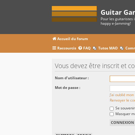
Guitar Ga
Pour les guitaristes 
happy e-Jamming!
Accueil du forum
Raccourcis
FAQ
Tutos MAO
Comm
Vous devez être inscrit et c
Nom d’utilisateur :
Mot de passe :
J’ai oublié mo
Renvoyer le cou
Se souvenir
Masquer ma 