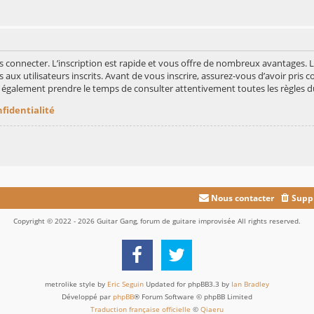
s connecter. L’inscription est rapide et vous offre de nombreux avantages.
aux utilisateurs inscrits. Avant de vous inscrire, assurez-vous d’avoir pris c
ez également prendre le temps de consulter attentivement toutes les règles d
nfidentialité
Nous contacter
Suppr
Copyright © 2022 - 2026 Guitar Gang, forum de guitare improvisée All rights reserved.
metrolike style by
Eric Seguin
Updated for phpBB3.3 by
Ian Bradley
Développé par
phpBB
® Forum Software © phpBB Limited
Traduction française officielle
©
Qiaeru