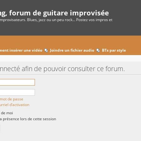
ng, forum de guitare improvisée
improvisateurs. Blues, jazz ou un peu rock... Postez vos impros et
ent insérer une vidéo
Joindre un fichier audio
BTs par style
onnecté afin de pouvoir consulter ce forum.
n mot de passe
rriel d’activation
 de moi
présence lors de cette session