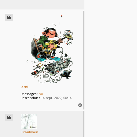
t
orni
Messages :
90
Inscription :
14 sept. 2022, 00:14
H
a
u
t
Frankwen