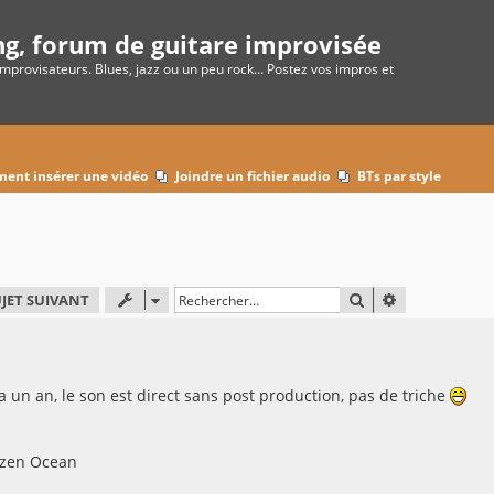
ng, forum de guitare improvisée
improvisateurs. Blues, jazz ou un peu rock... Postez vos impros et
ent insérer une vidéo
Joindre un fichier audio
BTs par style
RECHERCHER
RECHERCHE 
JET SUIVANT
a un an, le son est direct sans post production, pas de triche
ozen Ocean