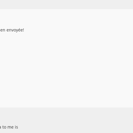
ien envoyée!
a to me is